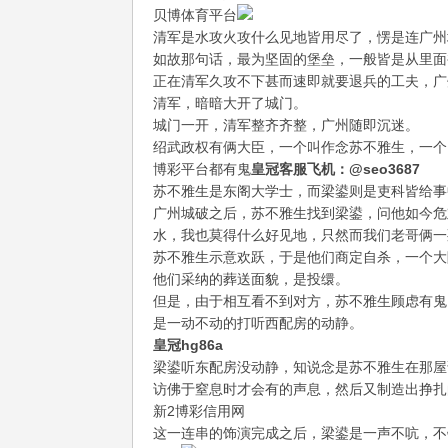
贝博体育平台
清军是水攻火攻什么见地皆用尽了，愣是连广州
如故那句话，最为坚固的堡垒，一般皆是从里面
正在清军久攻不下甚而速即就要退兵的工夫，广
清军，暗暗大开了城门。
城门一开，清军整齐齐整，广州随即沉迷。
绍武政权有俩大臣，一个叫作念苏不雅生，一个
博彩平台都有鬼
皇冠客服飞机：@seo3687
苏不雅生是东阁大学士，而梁鍙则是吏科皆给事
广州城破之后，苏不雅生找到梁鍙，问他如今危
水，我也莫得什么好见地，只然而我们老哥俩一
苏不雅生示意欢跃，于是他们商定自杀，一个大
他们采纳的葬送面貌，是投缳。
但是，由于相互看不到对方，苏不雅生顾虑有鬼
是一动不动的打听西配房的动静。
皇冠hg86a
梁鍙听东配房没动静，知说念是苏不雅生在那屋
访佛于窒息时才会有的声息，然后又制造出挣扎
新2博彩信用网
这一连串的饰演完成之后，梁鍙是一声不吭，不