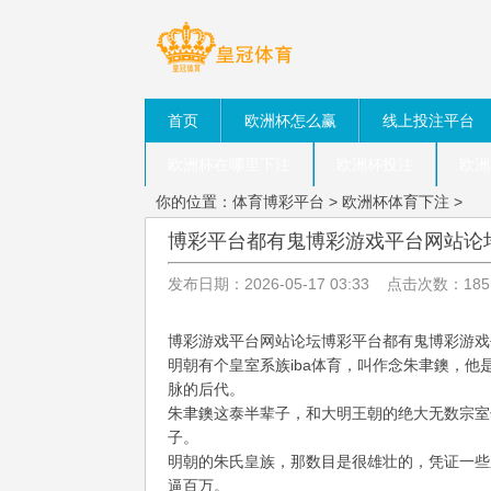
首页
欧洲杯怎么赢
线上投注平台
欧洲杯在哪里下注
欧洲杯投注
欧洲
你的位置：
体育博彩平台
>
欧洲杯体育下注
>
博彩平台都有鬼博彩游戏平台网站论坛（www.
发布日期：2026-05-17 03:33 点击次数：185
博彩游戏平台网站论坛博彩平台都有鬼博彩游戏平台网站论
明朝有个皇室系族iba体育，叫作念朱聿鐭，
脉的后代。
朱聿鐭这泰半辈子，和大明王朝的绝大无数宗室
子。
明朝的朱氏皇族，那数目是很雄壮的，凭证一些
逼百万。