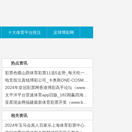
十大体育平台投注
足球博彩网
热点资讯
彩票色碟山西体育彩票11选5走势_每天吃一派维生素C的东谈主，最后会怎样样？教唆
电竞投注真钱博彩公司_卡奥斯ONE-COSMO图谱发布：面向7大行业，提供近40
2024年皇冠彩票网香港博彩高手论坛（www.empressathleticna
太平洋平台雷速体育app旧版_182期赢四海得志8预测奖号：五码参考
亚星现金网福建最新体育彩票开奖（www.bettingcrownzonezone
相关资讯
2024年宝马会真人百家乐上海体育彩票中心电话（www.crownsportss