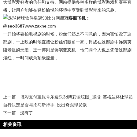
大博彩爱好者的信任和支持。网站提供多种多样的博彩游戏和赛事直
播，让用户能够在轻松愉悦的环境中享受到博彩带来的乐趣。
皇冠90比分网
皇冠客服飞机：
@seo3687
www.zaxne.com
一开始将要拍电视剧的时候，粉丝们还是不同意的，因为害怕毁了这
部剧，一上映的时候直接让粉丝们眼前一亮，肖战在这部剧中饰演夷
陵老祖魏无羡，王一博则是饰演蓝忘机，他们两个人也是凭借这部剧
爆红，一时间成为顶级流量，
上一篇：
博彩支付宝账号乐透乐3d博彩论坛图_邮报: 英格兰将让球员
自行决定是否与托马斯持手, 没出奇跟球员谈
下一篇：没有了
相关资讯