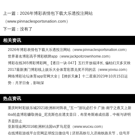
上一篇：
2026年博彩表情包下载大乐透投注网站
（www.pinnaclesportsnation.com）
下一篇：没有了
相关资讯
2026年博彩表情包下载大乐透投注网站（www.pinnaclesportsnation.com）
世界著名博彩高手博彩棋牌app（www.jackpotcrownhome.com）
博彩在线365博彩博彩网_【逐日一诀·047】五行开放福泽长, 偏枯幻灭多灾殃
2017最新澳门博彩线上娱乐大全体育彩票兑奖不同的店（www.yovsu.com）
网络博彩论坛体育app官网大全 | 【挫折天象】十二星座2023年10月15日运
势：月牙日食，影响深
热点资讯
重庆时时彩娱乐城2021欧洲杯对阵表_“五一”游玩必打卡 广旅·南宁之夜又上新
iba轮盘博彩赚取佣金_尼克斯也在透支昔日，布里奇斯难成但愿，中枢与讲明
齐是防止
亚新现金网2016欧洲杯法国vs罗马尼亚（www.wucxu.com）
在线博彩游戏平台官网足球投注微信号 | 济郑高铁引入济南铁路关节，信号开